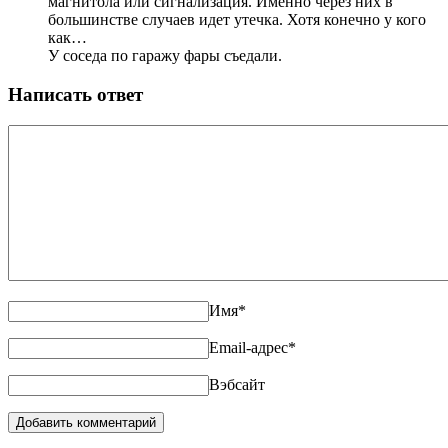
магнитола или сигнализация. Именно через них в
большинстве случаев идет утечка. Хотя конечно у кого
как…
У соседа по гаражу фары съедали.
Написать ответ
Имя
*
Email-адрес
*
Вэбсайт