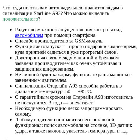
Что, судя по отзывам автовладельцев, нравится людям в
сигнализации StarLine А93? Что можно выделить
положительного
?
Радует возможность осуществления контроля над
автомобилем
при помощи смартфона.
Спасибо производителю за GSM-модуль.
Функция автозапуска — просто подарок в зимнее время,
куда приятней садиться в уже прогретый салон.
Двусторонняя связь между машиной и брелоком
заявлена производителем как очень устойчивая и
защищенная шифрованием.
Не лишней будет каждому функция охраны машины с
заведенным двигателем.
Сигнализация Старлайн A93 способна работать в
диапазоне температур -50 — +85°С.
С гарантийным сроком на Старлайн A93 изготовитель
не поскупился, 3 года — впечатляет.
Необходимую функцию легко запрограммировать
самому.
Любому водителю понравится весь остальной
функционал: поиск автомобиля на стоянке, 3D-датчик
удара, а также наклона, указатель температуры и т.д.