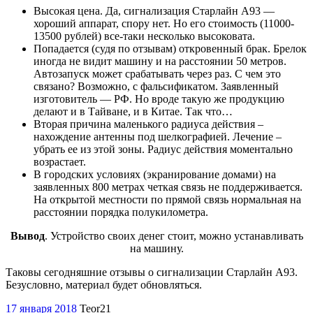
Высокая цена. Да, сигнализация Старлайн A93 —
хороший аппарат, спору нет. Но его стоимость (11000-
13500 рублей) все-таки несколько высоковата.
Попадается (судя по отзывам) откровенный брак. Брелок
иногда не видит машину и на расстоянии 50 метров.
Автозапуск может срабатывать через раз. С чем это
связано? Возможно, с фальсификатом. Заявленный
изготовитель — РФ. Но вроде такую же продукцию
делают и в Тайване, и в Китае. Так что…
Вторая причина маленького радиуса действия –
нахождение антенны под шелкографией. Лечение –
убрать ее из этой зоны. Радиус действия моментально
возрастает.
В городских условиях (экранирование домами) на
заявленных 800 метрах четкая связь не поддерживается.
На открытой местности по прямой связь нормальная на
расстоянии порядка полукилометра.
Вывод
. Устройство своих денег стоит, можно устанавливать
на машину.
Таковы сегодняшние отзывы о сигнализации Старлайн A93.
Безусловно, материал будет обновляться.
17 января 2018
Teor21