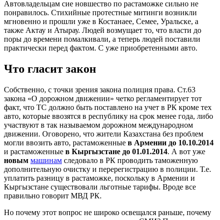
Автовладельцам сие новшество по растаможке сильно не
понравилось. Стихийные протестные митинги возникли
мгновенно и прошли уже в Костанаее, Семее, Уральске, а
также Актау и Атырау. Людей возмущает то, что власти до
поры до времени помалкивали, а теперь людей поставили
практически перед фактом. С уже приобретенными авто.
Что гласит закон
Собственно, с точки зрения закона полиция права. Ст.63
закона «О дорожном движении» четко регламентирует тот
факт, что ТС должно быть поставлено на учет в РК кроме тех
авто, которые ввозятся в республику на срок менее года, либо
участвуют в так называемом дорожном международном
движении. Оговорено, что жители Казахстана без проблем
могли ввозить авто, растаможенные
в Армении до 10.10.2014
и растаможенные
в Кыргызстане до 01.01.2014
. А вот уже
новым
машинам
следовало в РК проводить таможенную
дополнительную очистку и перерегистрацию в полиции. Т.е.
уплатить разницу в растаможке, поскольку в Армении и
Кыргызстане существовали льготные тарифы. Вроде все
правильно говорит МВД РК.
Но почему этот вопрос не широко освещался раньше, почему