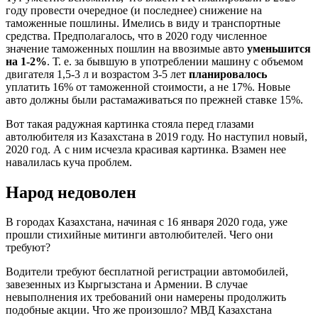
году провести очередное (и последнее) снижение на
таможенные пошлины. Имелись в виду и транспортные
средства. Предполагалось, что в 2020 году численное
значение таможенных пошлин на ввозимые авто
уменьшится
на 1-2%
. Т. е. за бывшую в употреблении машину с объемом
двигателя 1,5-3 л и возрастом 3-5 лет
планировалось
уплатить 16% от таможенной стоимости, а не 17%. Новые
авто должны были растамаживаться по прежней ставке 15%.
Вот такая радужная картинка стояла перед глазами
автолюбителя из Казахстана в 2019 году. Но наступил новый,
2020 год. А с ним исчезла красивая картинка. Взамен нее
навалилась куча проблем.
Народ недоволен
В городах Казахстана, начиная с 16 января 2020 года, уже
прошли стихийные митинги автолюбителей. Чего они
требуют?
Водители требуют бесплатной регистрации автомобилей,
завезенных из Кыргызстана и Армении. В случае
невыполнения их требований они намерены продолжить
подобные акции. Что же произошло? МВД Казахстана