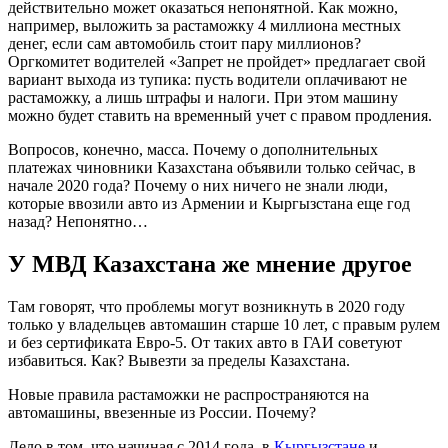
действительно может оказаться непонятной. Как можно,
например, выложить за растаможку 4 миллиона местных
денег, если сам автомобиль стоит пару миллионов?
Оргкомитет водителей «Запрет не пройдет» предлагает свой
вариант выхода из тупика: пусть водители оплачивают не
растаможку, а лишь штрафы и налоги. При этом машину
можно будет ставить на временный учет с правом продления.
Вопросов, конечно, масса. Почему о дополнительных
платежах чиновники Казахстана объявили только сейчас, в
начале 2020 года? Почему о них ничего не знали люди,
которые ввозили авто из Армении и Кыргызстана еще год
назад? Непонятно…
У МВД Казахстана же мнение другое
Там говорят, что проблемы могут возникнуть в 2020 году
только у владельцев автомашин старше 10 лет, с правым рулем
и без сертификата Евро-5. От таких авто в ГАИ советуют
избавиться. Как? Вывезти за пределы Казахстана.
Новые правила растаможки не распространяются на
автомашины, ввезенные из России. Почему?
Дело в том, что начиная с 2014 года, в
Кыргызстане
и