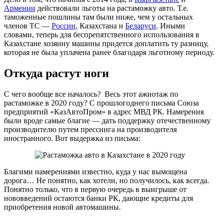
Армении
действовали льготы на растаможку авто. Т.е.
таможенные пошлины там были ниже, чем у остальных
членов ТС —
России
, Казахстана и
Беларуси
. Иными
словами, теперь для беспрепятственного использования в
Казахстане хозяину машины придется доплатить ту разницу,
которая не была уплачена ранее благодаря льготному периоду.
Откуда растут ноги
С чего вообще все началось? Весь этот ажиотаж по
растаможке в 2020 году? С прошлогоднего письма Союза
предприятий «КазАвтоПром» в адрес МВД РК. Намерения
были вроде самые благие — дать поддержку отечественному
производителю путем прессинга на производителя
иностранного. Вот выдержка из письма:
Благими намерениями известно, куда у нас вымощена
дорога… Не понятно, как хотели, но получилось, как всегда.
Понятно только, что в первую очередь в выигрыше от
нововведений остаются банки РК, дающие кредиты для
приобретения новой автомашины.