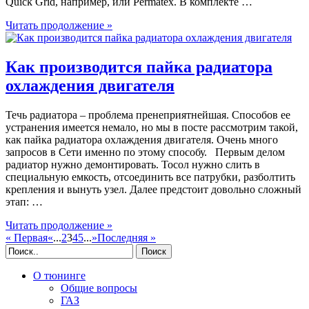
Quick Grid, например, или Permatex. В комплекте …
Читать продолжение »
Как производится пайка радиатора
охлаждения двигателя
Течь радиатора – проблема пренеприятнейшая. Способов ее
устранения имеется немало, но мы в посте рассмотрим такой,
как пайка радиатора охлаждения двигателя. Очень много
запросов в Сети именно по этому способу. Первым делом
радиатор нужно демонтировать. Тосол нужно слить в
специальную емкость, отсоединить все патрубки, разболтить
крепления и вынуть узел. Далее предстоит довольно сложный
этап: …
Читать продолжение »
« Первая
«
...
2
3
4
5
...
»
Последняя »
Поиск
О тюнинге
Общие вопросы
ГАЗ