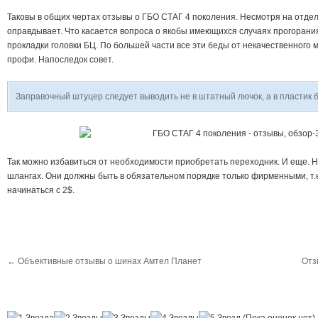
Таковы в общих чертах отзывы о ГБО СТАГ 4 поколения. Несмотря на отдел
оправдывает. Что касается вопроса о якобы имеющихся случаях прогорани
прокладки головки БЦ. По большей части все эти беды от некачественного 
профи. Напоследок совет.
Заправочный штуцер следует выводить не в штатный лючок, а в пластик 
Так можно избавиться от необходимости приобретать переходник. И еще. Н
шлангах. Они должны быть в обязательном порядке только фирменными, т.
начинаться с 2$.
←
Объективные отзывы о шинах Амтел Планет
Отз