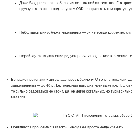
Даже Stag premium не обеспечивает полной автоматики. Его прих
вручную, а также перед запуском OBD настраивать температурну
Небольшой минус блока управления — он не всегда корректно сч
Порой «гуляет» давление редуктора AC Autogas. Кое-кто меняет ег
Большие претензии у автовладельцев к баллону. Он очень тяжелый. Даж
заправленный — до 40 кг. Т.е. полезная нагрузка уменьшается. К слову
то сильно радоваться не стоит. Да, он легче остальных, но турки силь
металла.
Появляется проблема с запаской. Иногда ее просто негде хранить.