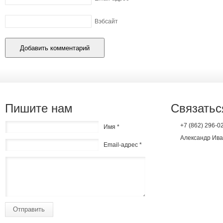
Вэбсайт
Пишите нам
Связатьс
+7 (862) 296-0
Имя *
Александр Ива
Email-адрес *
Отправить