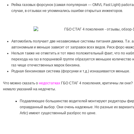
Рейка газовых форсунок (самая популярная — OMVL Fast Light) работа
случае, в отзывах не упоминались ошибки открытых инжекторов.
Автомобиль получает две независимые системы питания движка. Т.е. 
автономным и меньше зависит от заправок всех видов. Риск форс-маж
Нельзя также не отметить и тот явно положительный факт, что по на
перехода на газ в поршневой группе образуется меньшее количество наг
газ чище отечественных марок бензина.
Родная бензиновая система (форсунки и т.д.) изнашивается меньше.
Что можно сказать о
недостатках
ГБО СТАГ 4 поколения, критичны ли они? 
немало указаний на недочеты.
Подавляющее большинство водителей монтируют редукторы фи
оправданный выбор. Они очень надежные. Но разные их варианты 
Artic) имеют существенный разброс по цене.