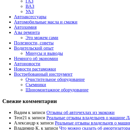
ГАЗ
ВАЗ
УАЗ
Автоаксессуары
Автомобильные масла и смазки
Автохимия
Азы ремонта
Это можем сами
Полезности, советы
Водительский опыт
Минусы и выводы
Немного об экономии
Автоновости
Новости растаможки
Востребованный инструмент
Очистительное оборудование
Съемники
Шиномонтажное оборудование
Свежие комментарии
Вадим
к записи
Отзывы об авточехлах из экокожи
Teor21
к записи
Реальные отзывы владельцев о машине Ла
Александр
к записи
Реальные отзывы владельцев о машин
Владимир К.
к записи
Что можно сказать об амортизато