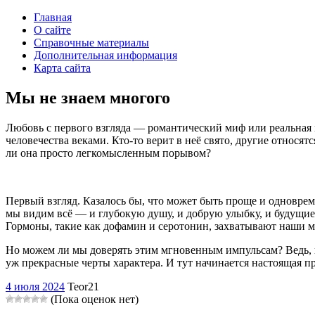
Главная
О сайте
Справочные материалы
Дополнительная информация
Карта сайта
Мы не знаем многого
Любовь с первого взгляда — романтический миф или реальная ма
человечества веками. Кто-то верит в неё свято, другие относятс
ли она просто легкомысленным порывом?
Первый взгляд. Казалось бы, что может быть проще и одновреме
мы видим всё — и глубокую душу, и добрую улыбку, и будущие 
Гормоны, такие как дофамин и серотонин, захватывают наши м
Но можем ли мы доверять этим мгновенным импульсам? Ведь, к
уж прекрасные черты характера. И тут начинается настоящая п
4 июля 2024
Teor21
(Пока оценок нет)