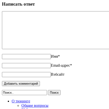
Написать ответ
Имя
*
Email-адрес
*
Вэбсайт
Поиск
О тюнинге
Общие вопросы