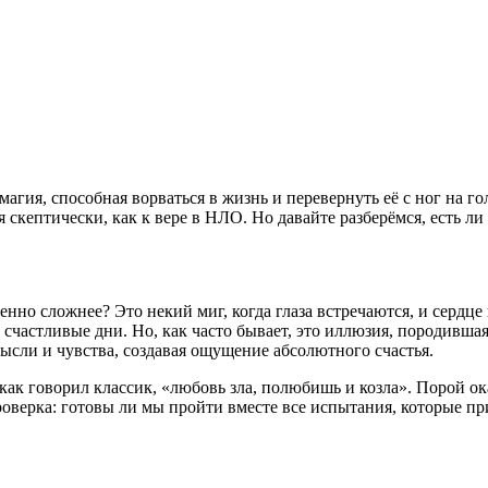
гия, способная ворваться в жизнь и перевернуть её с ног на гол
я скептически, как к вере в НЛО. Но давайте разберёмся, есть ли
нно сложнее? Это некий миг, когда глаза встречаются, и сердце 
счастливые дни. Но, как часто бывает, это иллюзия, породившая
ысли и чувства, создавая ощущение абсолютного счастья.
ак говорил классик, «любовь зла, полюбишь и козла». Порой ок
роверка: готовы ли мы пройти вместе все испытания, которые пр