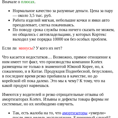
Вначале о
плюсах
.
Нормальное качество за разумные деньги. Цена за пару
— около 3,5 тыс. руб.
Работа изделий мягкая, небольшие кочки и ямки авто
преодолевает, слегка покачиваясь.
По поводу срока службы пока ничего сказать не можем,
но общались с автовладельцами, у которых Кортекс
выходил уже порядка 10000 км без особых проблем.
Если ли
минусы
? У кого их нет?
Что касается недостатков… Возможно, прямое отношение к
ним имеет тот факт, что производства компании Kortex
размещены не только в знаменитой Южной Корее, но, к
сожалению, и в Китае. Продукция Поднебесной, безусловно,
в последнее время резко прибавила в качестве, но до
корейской ей пока далеко. Это мы к чему? К тому, что на
какой продукт нарвешься.
Имеются у водителей и резко отрицательные отзывы об
амортизаторах Kortex. Изъяны и дефекты товара фирмы не
системные, но их необходимо озвучить.
Так, есть жалоба на то, что
амортизаторы
«умерли»
после двух недель эксплуатации. Единичный случай?