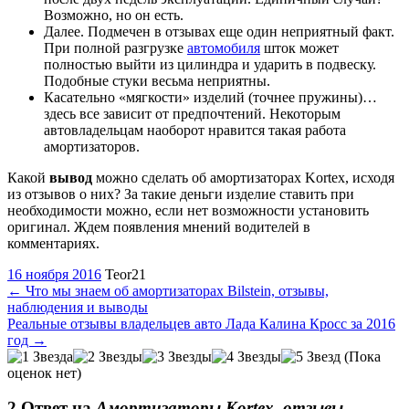
Возможно, но он есть.
Далее. Подмечен в отзывах еще один неприятный факт.
При полной разгрузке
автомобиля
шток может
полностью выйти из цилиндра и ударить в подвеску.
Подобные стуки весьма неприятны.
Касательно «мягкости» изделий (точнее пружины)…
здесь все зависит от предпочтений. Некоторым
автовладельцам наоборот нравится такая работа
амортизаторов.
Какой
вывод
можно сделать об амортизаторах Kortex, исходя
из отзывов о них? За такие деньги изделие ставить при
необходимости можно, если нет возможности установить
оригинал. Ждем появления мнений водителей в
комментариях.
16 ноября 2016
Teor21
←
Что мы знаем об амортизаторах Bilstein, отзывы,
наблюдения и выводы
Реальные отзывы владельцев авто Лада Калина Кросс за 2016
год
→
(Пока
оценок нет)
2 Oтвет на
Амортизаторы Kortex, отзывы