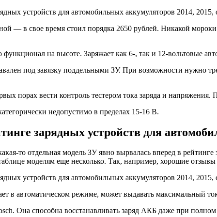
еной — в свое время стоил порядка 2650 рублей. Никакой морок
 функционал на высоте. Заряжает как 6-, так и 12-вольтовые ав
 завален под завязку поддельными ЗУ. При возможности нужно тр
рвых порах вести контроль тестером тока заряда и напряжения. 
категорически недопустимо в пределах 15-16 В.
йтинге зарядных устройств для автомоби
о какая-то отдельная модель ЗУ явно вырвалась вперед в рейтин
аблице моделям еще несколько. Так, например, хорошие отзывы
тает в автоматическом режиме, может выдавать максимальный то
ch. Она способна восстанавливать заряд АКБ даже при полном е