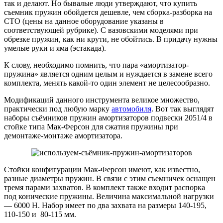
так и делают. Но бывалые люди утверждают, что купить
съемник пружин обойдется дешевле, чем сборка-разборка на
СТО (цены на данное оборудование указаны в
соответствующей рубрике). С вазовскими моделями при
обрезке пружин, как ни крути, не обойтись. В придачу нужны
умелые руки и яма (эстакада).
К слову, необходимо помнить, что пара «амортизатор-
пружина» является одним целым и нуждается в замене всего
комплекта, менять какой-то один элемент не целесообразно.
Модификаций данного инструмента великое множество,
практически под любую марку
автомобиля
. Вот так выглядят
наборы съёмников пружин амортизаторов подвески 2051/4 в
стойке типа Мак-Ферсон для сжатия пружины при
демонтаже-монтаже амортизатора.
Стойки конфигурации Мак-Ферсон имеют, как известно,
разные диаметры пружин. В связи с этим съемничек оснащен
тремя парами захватов. В комплект также входит распорка
под конические пружины. Величина максимальной нагрузки
— 6000 Н. Набор имеет по два захвата на размеры 140-195,
110-150 и 80-115 мм.